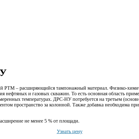
НУ
ый РТМ – расширяющийся тампонажный материал. Физико-химич
ания нефтяных и газовых скважин. То есть основная область пр
ренных температурах. ДРС-НУ потребуется на третьем (основном
цементом пространство за колонной. Также добавка необходима 
расширение не менее 5 % от площади.
Узнать цену